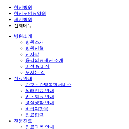
한신병원
한신노인요양원
세민병원
전체메뉴
병원소개
병원소개
병원연혁
인사말
용각의료재단 소개
미션 & 비전
오시는 길
진료안내
간호・간병통합서비스
외래진료 안내
입・퇴원 안내
병실생활 안내
비급여항목
진료협력
전문진료
진료과목 안내