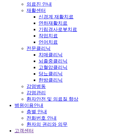
의료진 안내
재활센터
신경계 재활치료
연하재활치료
기립경사로봇치료
작업치료
언어치료
전문클리닉
치매클리닉
뇌졸중클리닉
고혈압클리닉
당뇨클리닉
한방클리닉
감염병동
감염관리
환자안전 및 의료질 향상
병원이용안내
층별 안내
전화번호 안내
환자의 권리와 의무
고객센터