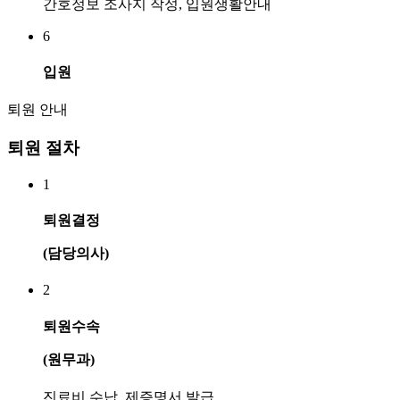
간호정보 조사지 작성, 입원생활안내
6
입원
퇴원 안내
퇴원 절차
1
퇴원결정
(담당의사)
2
퇴원수속
(원무과)
진료비 수납, 제증명서 발급