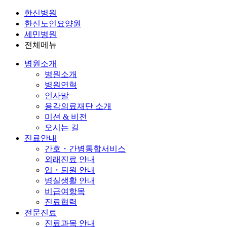
한신병원
한신노인요양원
세민병원
전체메뉴
병원소개
병원소개
병원연혁
인사말
용각의료재단 소개
미션 & 비전
오시는 길
진료안내
간호・간병통합서비스
외래진료 안내
입・퇴원 안내
병실생활 안내
비급여항목
진료협력
전문진료
진료과목 안내