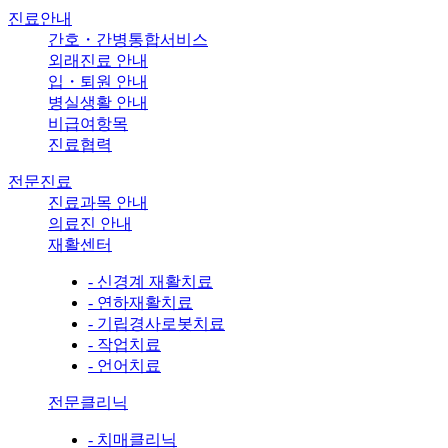
진료안내
간호・간병통합서비스
외래진료 안내
입・퇴원 안내
병실생활 안내
비급여항목
진료협력
전문진료
진료과목 안내
의료진 안내
재활센터
- 신경계 재활치료
- 연하재활치료
- 기립경사로봇치료
- 작업치료
- 언어치료
전문클리닉
- 치매클리닉