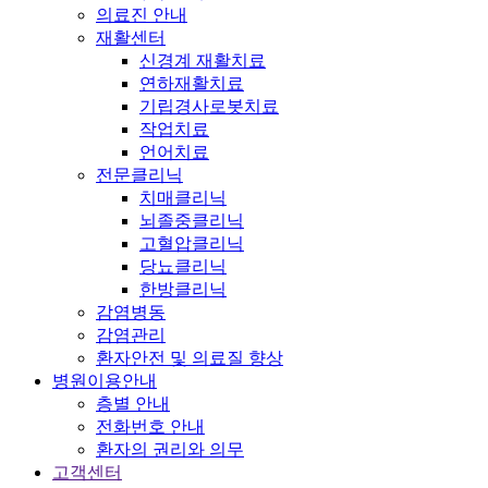
의료진 안내
재활센터
신경계 재활치료
연하재활치료
기립경사로봇치료
작업치료
언어치료
전문클리닉
치매클리닉
뇌졸중클리닉
고혈압클리닉
당뇨클리닉
한방클리닉
감염병동
감염관리
환자안전 및 의료질 향상
병원이용안내
층별 안내
전화번호 안내
환자의 권리와 의무
고객센터